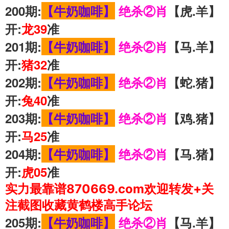
200期:
【牛奶咖啡】
绝杀②肖
【虎.羊】
开:
龙39
准
201期:
【牛奶咖啡】
绝杀②肖
【马.羊】
开:
猪32
准
202期:
【牛奶咖啡】
绝杀②肖
【蛇.猪】
开:
兔40
准
203期:
【牛奶咖啡】
绝杀②肖
【鸡.猪】
开:
马25
准
204期:
【牛奶咖啡】
绝杀②肖
【马.猪】
开:
虎05
准
实力最靠谱870669.com欢迎转发+关
注截图收藏黄鹤楼高手论坛
205期:
【牛奶咖啡】
绝杀②肖
【马.羊】