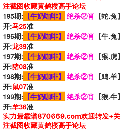
注截图收藏黄鹤楼高手论坛
195期:
【牛奶咖啡】
绝杀②肖
【蛇.兔】
开:
马25
准
196期:
【牛奶咖啡】
绝杀②肖
【牛.兔】
开:
龙39
准
197期:
【牛奶咖啡】
绝杀②肖
【猴.虎】
开:
猪08
准
198期:
【牛奶咖啡】
绝杀②肖
【鸡.羊】
开:
鼠07
准
199期:
【牛奶咖啡】
绝杀②肖
【猴.牛】
开:
羊36
准
实力最靠谱870669.com欢迎转发+关
注截图收藏黄鹤楼高手论坛