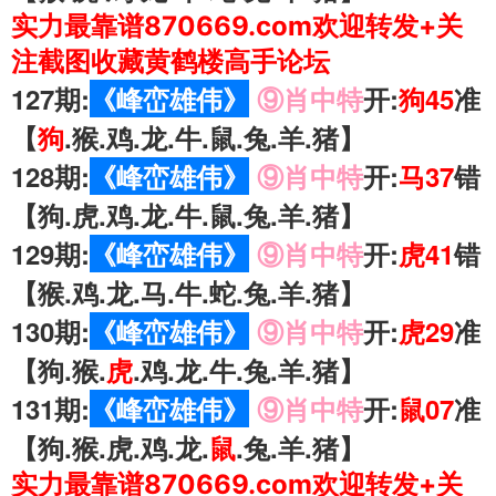
实力最靠谱870669.com欢迎转发+关
注截图收藏黄鹤楼高手论坛
127期:
《峰峦雄伟》
⑨肖中特
开:
狗45
准
【
狗
.猴.鸡.龙.牛.鼠.兔.羊.猪】
128期:
《峰峦雄伟》
⑨肖中特
开:
马37
错
【狗.虎.鸡.龙.牛.鼠.兔.羊.猪】
129期:
《峰峦雄伟》
⑨肖中特
开:
虎41
错
【猴.鸡.龙.马.牛.蛇.兔.羊.猪】
130期:
《峰峦雄伟》
⑨肖中特
开:
虎29
准
【狗.猴.
虎
.鸡.龙.牛.兔.羊.猪】
131期:
《峰峦雄伟》
⑨肖中特
开:
鼠07
准
【狗.猴.虎.鸡.龙.
鼠
.兔.羊.猪】
实力最靠谱870669.com欢迎转发+关