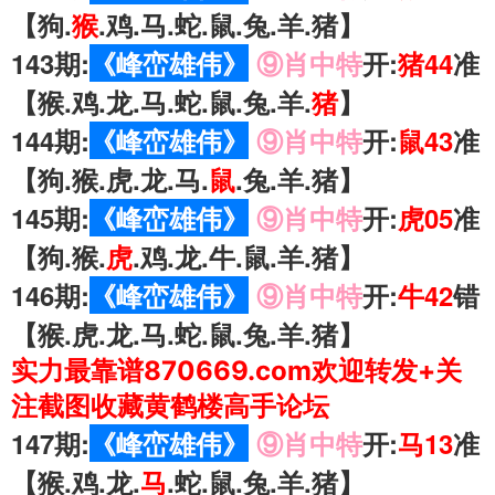
【狗.
猴
.鸡.马.蛇.鼠.兔.羊.猪】
143期:
《峰峦雄伟》
⑨肖中特
开:
猪44
准
【猴.鸡.龙.马.蛇.鼠.兔.羊.
猪
】
144期:
《峰峦雄伟》
⑨肖中特
开:
鼠43
准
【狗.猴.虎.龙.马.
鼠
.兔.羊.猪】
145期:
《峰峦雄伟》
⑨肖中特
开:
虎05
准
【狗.猴.
虎
.鸡.龙.牛.鼠.羊.猪】
146期:
《峰峦雄伟》
⑨肖中特
开:
牛42
错
【猴.虎.龙.马.蛇.鼠.兔.羊.猪】
实力最靠谱870669.com欢迎转发+关
注截图收藏黄鹤楼高手论坛
147期:
《峰峦雄伟》
⑨肖中特
开:
马13
准
【猴.鸡.龙.
马
.蛇.鼠.兔.羊.猪】