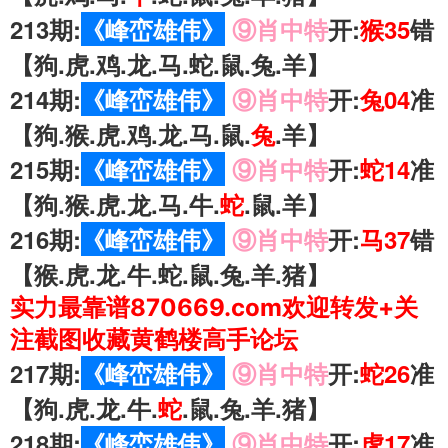
213期:
《峰峦雄伟》
⑨肖中特
开:
猴35
错
【狗.虎.鸡.龙.马.蛇.鼠.兔.羊】
214期:
《峰峦雄伟》
⑨肖中特
开:
兔04
准
【狗.猴.虎.鸡.龙.马.鼠.
兔
.羊】
215期:
《峰峦雄伟》
⑨肖中特
开:
蛇14
准
【狗.猴.虎.龙.马.牛.
蛇
.鼠.羊】
216期:
《峰峦雄伟》
⑨肖中特
开:
马37
错
【猴.虎.龙.牛.蛇.鼠.兔.羊.猪】
实力最靠谱870669.com欢迎转发+关
注截图收藏黄鹤楼高手论坛
217期:
《峰峦雄伟》
⑨肖中特
开:
蛇26
准
【狗.虎.龙.牛.
蛇
.鼠.兔.羊.猪】
218期:
《峰峦雄伟》
⑨肖中特
开:
虎17
准