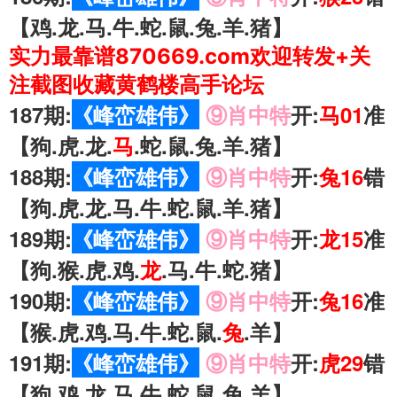
【鸡.龙.马.牛.蛇.鼠.兔.羊.猪】
实力最靠谱870669.com欢迎转发+关
注截图收藏黄鹤楼高手论坛
187期:
《峰峦雄伟》
⑨肖中特
开:
马01
准
【狗.虎.龙.
马
.蛇.鼠.兔.羊.猪】
188期:
《峰峦雄伟》
⑨肖中特
开:
兔16
错
【狗.虎.龙.马.牛.蛇.鼠.羊.猪】
189期:
《峰峦雄伟》
⑨肖中特
开:
龙15
准
【狗.猴.虎.鸡.
龙
.马.牛.蛇.猪】
190期:
《峰峦雄伟》
⑨肖中特
开:
兔16
准
【猴.虎.鸡.马.牛.蛇.鼠.
兔
.羊】
191期:
《峰峦雄伟》
⑨肖中特
开:
虎29
错
【狗.鸡.龙.马.牛.蛇.鼠.兔.羊】