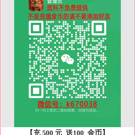
【充 500 元 送100 金币】