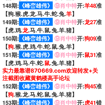
148期:
《峰峦雄伟》
⑨肖中特
开:
羊48
准
【狗.猴.虎.龙.马.牛.蛇.兔.
羊
】
149期:
《峰峦雄伟》
⑨肖中特
开:
龙27
准
【虎.鸡.
龙
.马.牛.鼠.兔.羊.猪】
150期:
《峰峦雄伟》
⑨肖中特
开:
狗09
准
【
狗
.猴.虎.鸡.牛.蛇.鼠.兔.羊】
151期:
《峰峦雄伟》
⑨肖中特
开:
鼠31
准
【虎.鸡.马.牛.蛇.
鼠
.兔.羊.猪】
实力最靠谱870669.com欢迎转发+关
注截图收藏黄鹤楼高手论坛
152期:
《峰峦雄伟》
⑨肖中特
开:
狗45
准
【
狗
.猴.龙.马.蛇.鼠.兔.羊.猪】
153期:
《峰峦雄伟》
⑨肖中特
开:
虎41
错