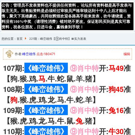
公告：管理员不发表资料也不提供任何资料， 论坛所有资料都是高手发表与
版主无关。出售贴资料是必须经过审核员严格审核达到十中八上后才能出
售，聚天下英雄豪杰，共同创辉煌欢迎各路高手前来发表，吹牛请绕道，资
料没有100%中奖 （请理性消费）错对绝不更改。保证彩民买到是真实可靠
资料，祝各位朋友，日进斗金，赢钱拿到手软！
您的位置：
首页
221期：峰峦雄伟【⑨肖中特】〓实力发表
作者:
峰峦雄伟
点击:180471
编辑
107期:
《峰峦雄伟》
⑨肖中特
开:
马49
准
【狗.猴.鸡.
马
.牛.蛇.鼠.羊.猪】
108期:
《峰峦雄伟》
⑨肖中特
开:
狗45
准
【
狗
.猴.虎.鸡.龙.马.牛.蛇.羊】
109期:
《峰峦雄伟》
⑨肖中特
开:
兔16
准
【猴.虎.鸡.龙.马.牛.鼠.
兔
.猪】
110期:
《峰峦雄伟》
⑨肖中特
开:
牛30
准