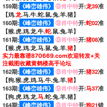
159期:
《峰峦雄伟》
⑨肖中特
开:
龙39
准
【鸡.
龙
.马.牛.蛇.鼠.兔.羊.猪】
160期:
《峰峦雄伟》
⑨肖中特
开:
蛇02
准
【猴.虎.鸡.龙.牛.
蛇
.鼠.兔.羊】
161期:
《峰峦雄伟》
⑨肖中特
开:
猪08
准
【猴.虎.鸡.龙.马.鼠.兔.羊.
猪
】
实力最靠谱870669.com欢迎转发+关
注截图收藏黄鹤楼高手论坛
162期:
《峰峦雄伟》
⑨肖中特
开:
猪32
准
【狗.猴.虎.鸡.马.牛.兔.羊.
猪
】
163期:
《峰峦雄伟》
⑨肖中特
开:
马37
准
【狗.虎.鸡.龙.
马
.蛇.兔.羊.猪】
164期:
《峰峦雄伟》
⑨肖中特
开:
狗21
错