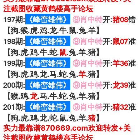
注截图收藏黄鹤楼高手论坛
197期:
《峰峦雄伟》
⑨肖中特
开:
猪08
错
【狗.猴.虎.鸡.龙.牛.鼠.兔.羊】
198期:
《峰峦雄伟》
⑨肖中特
开:
鼠07
准
【狗.虎.鸡.牛.蛇.
鼠
.兔.羊.猪】
199期:
《峰峦雄伟》
⑨肖中特
开:
羊36
准
【狗.虎.鸡.龙.马.蛇.兔.
羊
.猪】
200期:
《峰峦雄伟》
⑨肖中特
开:
龙39
准
【猴.鸡.
龙
.马.牛.蛇.兔.羊.猪】
201期:
《峰峦雄伟》
⑨肖中特
开:
猪32
准
【狗.虎.鸡.龙.蛇.鼠.兔.羊.
猪
】
实力最靠谱870669.com欢迎转发+关
注截图收藏黄鹤楼高手论坛