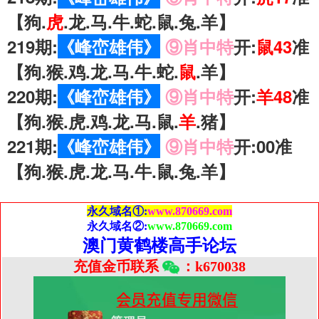
【狗.
虎
.龙.马.牛.蛇.鼠.兔.羊】
219期:
《峰峦雄伟》
⑨肖中特
开:
鼠43
准
【狗.猴.鸡.龙.马.牛.蛇.
鼠
.羊】
220期:
《峰峦雄伟》
⑨肖中特
开:
羊48
准
【狗.猴.虎.鸡.龙.马.鼠.
羊
.猪】
221期:
《峰峦雄伟》
⑨肖中特
开:00准
【狗.猴.虎.龙.马.牛.鼠.兔.羊】
永久域名①:
www.870669.com
永久域名②:
www.870669.com
澳门黄鹤楼高手论坛
充值金币联系
：k670038