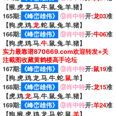
【猴.虎.龙.马.牛.鼠.兔.羊.猪】
165期:
《峰峦雄伟》
⑨肖中特
开:
龙03
准
【狗.虎.鸡.
龙
.蛇.鼠.兔.羊.猪】
166期:
《峰峦雄伟》
⑨肖中特
开:
牛06
准
【狗.虎.鸡.马.
牛
.鼠.兔.羊.猪】
实力最靠谱870669.com欢迎转发+关
注截图收藏黄鹤楼高手论坛
167期:
《峰峦雄伟》
⑨肖中特
开:
鼠19
准
【狗.虎.鸡.龙.马.牛.蛇.
鼠
.羊】
168期:
《峰峦雄伟》
⑨肖中特
开:
龙15
准
【虎.鸡.
龙
.马.牛.鼠.兔.羊.猪】
169期:
《峰峦雄伟》
⑨肖中特
开:
羊24
准
【狗.猴.虎.鸡.龙.马.蛇.鼠.
羊
】