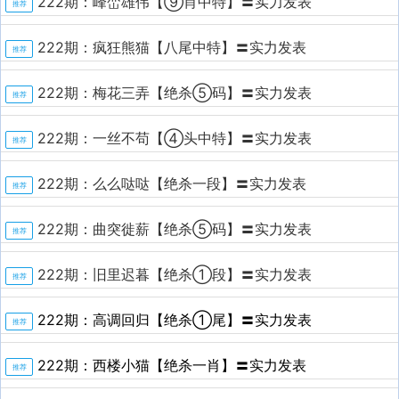
222期：峰峦雄伟【⑨肖中特】〓实力发表
推荐
222期：疯狂熊猫【八尾中特】〓实力发表
推荐
222期：梅花三弄【绝杀⑤码】〓实力发表
推荐
222期：一丝不苟【④头中特】〓实力发表
推荐
222期：么么哒哒【绝杀一段】〓实力发表
推荐
222期：曲突徙薪【绝杀⑤码】〓实力发表
推荐
222期：旧里迟暮【绝杀①段】〓实力发表
推荐
222期：高调回归【绝杀①尾】〓实力发表
推荐
222期：西楼小猫【绝杀一肖】〓实力发表
推荐