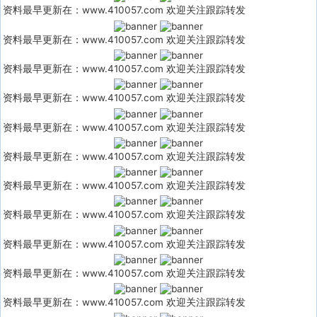
资料最早更新在：www.410057.com 欢迎关注跟踪转发
资料最早更新在：www.410057.com 欢迎关注跟踪转发
资料最早更新在：www.410057.com 欢迎关注跟踪转发
资料最早更新在：www.410057.com 欢迎关注跟踪转发
资料最早更新在：www.410057.com 欢迎关注跟踪转发
资料最早更新在：www.410057.com 欢迎关注跟踪转发
资料最早更新在：www.410057.com 欢迎关注跟踪转发
资料最早更新在：www.410057.com 欢迎关注跟踪转发
资料最早更新在：www.410057.com 欢迎关注跟踪转发
资料最早更新在：www.410057.com 欢迎关注跟踪转发
资料最早更新在：www.410057.com 欢迎关注跟踪转发