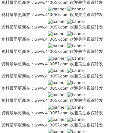
资料最早更新在：www.410057.com 欢迎关注跟踪转发
资料最早更新在：www.410057.com 欢迎关注跟踪转发
资料最早更新在：www.410057.com 欢迎关注跟踪转发
资料最早更新在：www.410057.com 欢迎关注跟踪转发
资料最早更新在：www.410057.com 欢迎关注跟踪转发
资料最早更新在：www.410057.com 欢迎关注跟踪转发
资料最早更新在：www.410057.com 欢迎关注跟踪转发
资料最早更新在：www.410057.com 欢迎关注跟踪转发
资料最早更新在：www.410057.com 欢迎关注跟踪转发
资料最早更新在：www.410057.com 欢迎关注跟踪转发
资料最早更新在：www.410057.com 欢迎关注跟踪转发