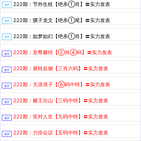
222期：节外生枝【绝杀①肖】〓实力发表
推荐
222期：骥子龙文【绝杀①尾】〓实力发表
推荐
222期：如梦如幻【绝杀①肖】〓实力发表
推荐
222期：至尊赌经【②肖④码】〓实力发表
高手
222期：展转反侧【三肖六码】〓实力发表
高手
222期：天涯浪子【⑥码中特】〓实力发表
高手
222期：赌王出山【三码中特】〓实力发表
高手
222期：笑对人生【九码中特】〓实力发表
高手
222期：力排众议【五码中特】〓实力发表
高手