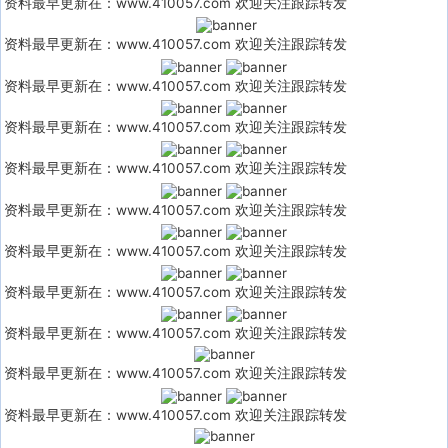
资料最早更新在：www.410057.com 欢迎关注跟踪转发
资料最早更新在：www.410057.com 欢迎关注跟踪转发
资料最早更新在：www.410057.com 欢迎关注跟踪转发
资料最早更新在：www.410057.com 欢迎关注跟踪转发
资料最早更新在：www.410057.com 欢迎关注跟踪转发
资料最早更新在：www.410057.com 欢迎关注跟踪转发
资料最早更新在：www.410057.com 欢迎关注跟踪转发
资料最早更新在：www.410057.com 欢迎关注跟踪转发
资料最早更新在：www.410057.com 欢迎关注跟踪转发
资料最早更新在：www.410057.com 欢迎关注跟踪转发
资料最早更新在：www.410057.com 欢迎关注跟踪转发