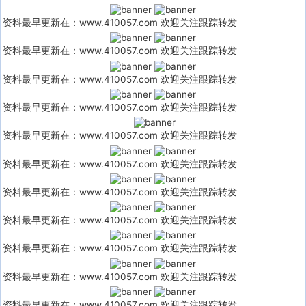
资料最早更新在：www.410057.com 欢迎关注跟踪转发
资料最早更新在：www.410057.com 欢迎关注跟踪转发
资料最早更新在：www.410057.com 欢迎关注跟踪转发
资料最早更新在：www.410057.com 欢迎关注跟踪转发
资料最早更新在：www.410057.com 欢迎关注跟踪转发
资料最早更新在：www.410057.com 欢迎关注跟踪转发
资料最早更新在：www.410057.com 欢迎关注跟踪转发
资料最早更新在：www.410057.com 欢迎关注跟踪转发
资料最早更新在：www.410057.com 欢迎关注跟踪转发
资料最早更新在：www.410057.com 欢迎关注跟踪转发
资料最早更新在：www.410057.com 欢迎关注跟踪转发