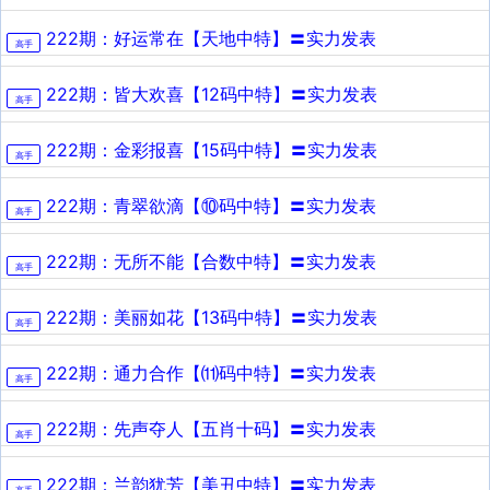
222期：好运常在【天地中特】〓实力发表
高手
222期：皆大欢喜【12码中特】〓实力发表
高手
222期：金彩报喜【15码中特】〓实力发表
高手
222期：青翠欲滴【⑩码中特】〓实力发表
高手
222期：无所不能【合数中特】〓实力发表
高手
222期：美丽如花【13码中特】〓实力发表
高手
222期：通力合作【⑾码中特】〓实力发表
高手
222期：先声夺人【五肖十码】〓实力发表
高手
222期：兰韵犹芳【美丑中特】〓实力发表
高手